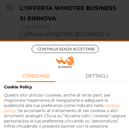
L'OFFERTA WINDTRE BUSINESS
SI RINNOVA
21 Aprile 2019
L'offerta WINDTRE BUSINESS si
rinnova: scopri le offerte Mobile
ideali per il tuo Business. Giga e
CONTINUA SENZA ACCETTARE
minuti illimitati in Italia e tanti
vantaggi per la navigazione in
Unione Europea. Scopri di più!
CONSENSO
DETTAGLI
Cookie Policy
Questo sito utilizza i cookies, anche di terze parti, per
migliorare l’esperienza di navigazione e adeguare le
pubblicità alle tue preferenze come indicato nella
cookies
policy
. Se acconsenti al trattamento di tali cookies o altri
strumenti analoghi Clicca su “Accetta tutti i cookies” oppure
personalizza le tue preferenze cliccando su “personalizza”.
Infine chiudendo il presente banner con la selezione