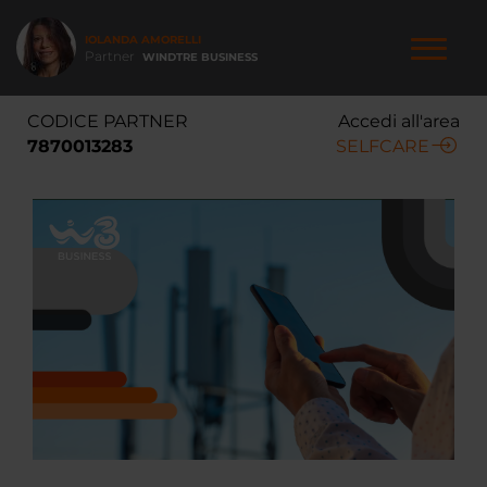
Salta
al
IOLANDA AMORELLI
contenuto
Partner
WINDTRE BUSINESS
principale
NAVIGAZIONE
CODICE PARTNER
Accedi all'area
PRINCIPALE
7870013283
SELFCARE