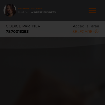
Salta
al
IOLANDA AMORELLI
contenuto
Partner
WINDTRE BUSINESS
principale
NAVIGAZIONE
CODICE PARTNER
Accedi all'area
PRINCIPALE
7870013283
SELFCARE