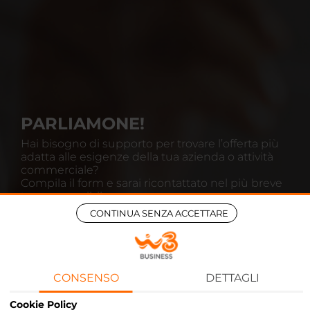
PARLIAMONE!
Hai bisogno di supporto per trovare l’offerta più
adatta alle esigenze della tua azienda o attività
commerciale?
Compila il form e sarai ricontattato nel più breve
tempo possibile.
CONTINUA SENZA ACCETTARE
CONSENSO
DETTAGLI
Cookie Policy